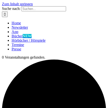
Zum Inhalt springen
Suche nach:
Home
Newsletter
App
Bücher
NEW
Hörbücher / Hörspiele
Termine
Presse
0 Veranstaltungen gefunden.