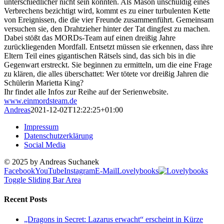
unterschiedlicher nicht sein könnten. Als Mason unschuldig eines
Verbrechens bezichtigt wird, kommt es zu einer turbulenten Kette
von Ereignissen, die die vier Freunde zusammenführt. Gemeinsam
versuchen sie, den Drahtzieher hinter der Tat dingfest zu machen.
Dabei stößt das MORDs-Team auf einen dreißig Jahre
zurückliegenden Mordfall. Entsetzt müssen sie erkennen, dass ihre
Eltern Teil eines gigantischen Rätsels sind, das sich bis in die
Gegenwart erstreckt. Sie beginnen zu ermitteln, um die eine Frage
zu klären, die alles überschattet: Wer tötete vor dreißig Jahren die
Schülerin Marietta King?
Ihr findet alle Infos zur Reihe auf der Serienwebsite.
www.einmordsteam.de
Andreas
2021-12-02T12:22:25+01:00
Impressum
Datenschutzerklärung
Social Media
© 2025 by Andreas Suchanek
Facebook
YouTube
Instagram
E-Mail
Lovelybooks
Toggle Sliding Bar Area
Recent Posts
„Dragons in Secret: Lazarus erwacht“ erscheint in Kürze