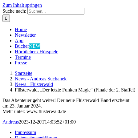
Zum Inhalt springen
Suche nach:
Home
Newsletter
App
Bücher
NEW
Hörbücher / Hörspiele
Termine
Presse
Startseite
News - Andreas Suchanek
News - Flüsterwald
Flüsterwald, „Der letzte Funken Magie“ (Finale der 2. Staffel)
Das Abenteuer geht weiter! Der neue Flüsterwald-Band erscheint
am 23. Januar 2024.
Mehr unter: www.flüsterwald.de
Andreas
2023-12-20T14:03:52+01:00
Impressum
Datenschutzerklärung