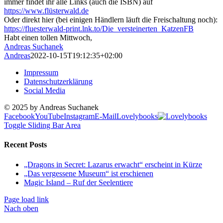
immer findet ihr alle Links (auch die ISBN) auf
https://www.flüsterwald.de
Oder direkt hier (bei einigen Händlern läuft die Freischaltung noch):
https://fluesterwald-print.lnk.to/Die_versteinerten_KatzenFB
Habt einen tollen Mittwoch,
Andreas Suchanek
Andreas
2022-10-15T19:12:35+02:00
Impressum
Datenschutzerklärung
Social Media
© 2025 by Andreas Suchanek
Facebook
YouTube
Instagram
E-Mail
Lovelybooks
Toggle Sliding Bar Area
Recent Posts
„Dragons in Secret: Lazarus erwacht“ erscheint in Kürze
„Das vergessene Museum“ ist erschienen
Magic Island – Ruf der Seelentiere
Page load link
Nach oben