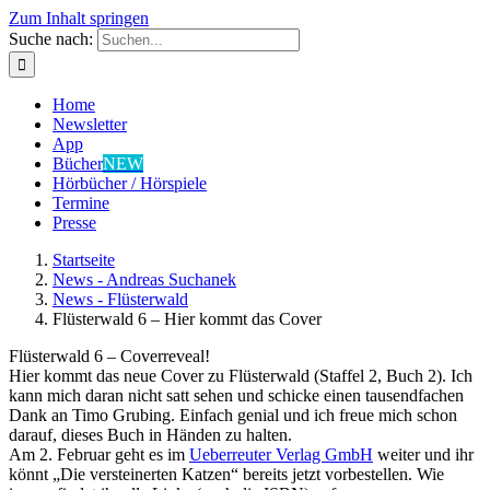
Zum Inhalt springen
Suche nach:
Home
Newsletter
App
Bücher
NEW
Hörbücher / Hörspiele
Termine
Presse
Startseite
News - Andreas Suchanek
News - Flüsterwald
Flüsterwald 6 – Hier kommt das Cover
Flüsterwald 6 – Coverreveal!
Hier kommt das neue Cover zu Flüsterwald (Staffel 2, Buch 2). Ich
kann mich daran nicht satt sehen und schicke einen tausendfachen
Dank an Timo Grubing. Einfach genial und ich freue mich schon
darauf, dieses Buch in Händen zu halten.
Am 2. Februar geht es im
Ueberreuter Verlag GmbH
weiter und ihr
könnt „Die versteinerten Katzen“ bereits jetzt vorbestellen. Wie