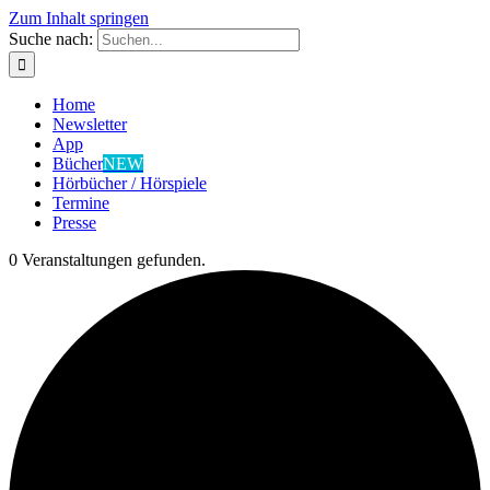
Zum Inhalt springen
Suche nach:
Home
Newsletter
App
Bücher
NEW
Hörbücher / Hörspiele
Termine
Presse
0 Veranstaltungen gefunden.