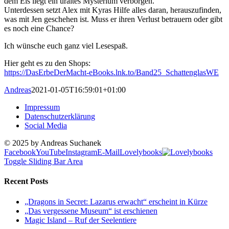
dem Eis liegt ein uraltes Mysterium verborgen.
Unterdessen setzt Alex mit Kyras Hilfe alles daran, herauszufinden,
was mit Jen geschehen ist. Muss er ihren Verlust betrauern oder gibt
es noch eine Chance?
Ich wünsche euch ganz viel Lesespaß.
Hier geht es zu den Shops:
https://DasErbeDerMacht-eBooks.lnk.to/Band25_SchattenglasWE
Andreas
2021-01-05T16:59:01+01:00
Impressum
Datenschutzerklärung
Social Media
© 2025 by Andreas Suchanek
Facebook
YouTube
Instagram
E-Mail
Lovelybooks
Toggle Sliding Bar Area
Recent Posts
„Dragons in Secret: Lazarus erwacht“ erscheint in Kürze
„Das vergessene Museum“ ist erschienen
Magic Island – Ruf der Seelentiere