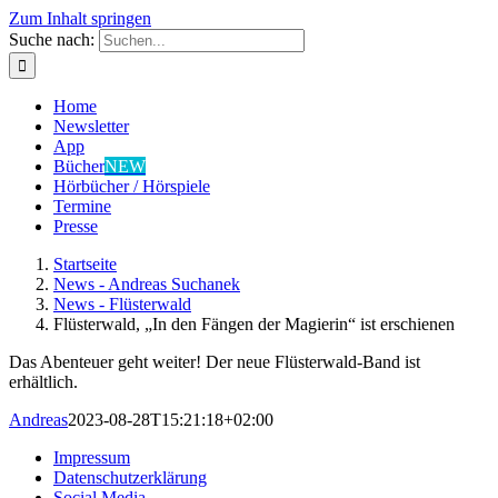
Zum Inhalt springen
Suche nach:
Home
Newsletter
App
Bücher
NEW
Hörbücher / Hörspiele
Termine
Presse
Startseite
News - Andreas Suchanek
News - Flüsterwald
Flüsterwald, „In den Fängen der Magierin“ ist erschienen
Das Abenteuer geht weiter! Der neue Flüsterwald-Band ist
erhältlich.
Andreas
2023-08-28T15:21:18+02:00
Impressum
Datenschutzerklärung
Social Media