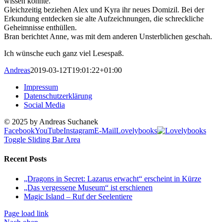
wissen könnte.
Gleichzeitig beziehen Alex und Kyra ihr neues Domizil. Bei der
Erkundung entdecken sie alte Aufzeichnungen, die schreckliche
Geheimnisse enthüllen.
Bran berichtet Anne, was mit dem anderen Unsterblichen geschah.
Ich wünsche euch ganz viel Lesespaß.
Andreas
2019-03-12T19:01:22+01:00
Impressum
Datenschutzerklärung
Social Media
© 2025 by Andreas Suchanek
Facebook
YouTube
Instagram
E-Mail
Lovelybooks
Toggle Sliding Bar Area
Recent Posts
„Dragons in Secret: Lazarus erwacht“ erscheint in Kürze
„Das vergessene Museum“ ist erschienen
Magic Island – Ruf der Seelentiere
Page load link